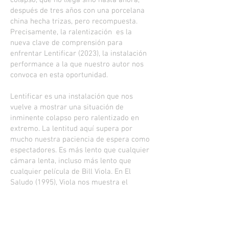
colapso, que no llega sino hasta ahora,
después de tres años con una porcelana
china hecha trizas, pero recompuesta.
Precisamente, la ralentización es la
nueva clave de comprensión para
enfrentar Lentificar (2023), la instalación
performance a la que nuestro autor nos
convoca en esta oportunidad.
Lentificar es una instalación que nos
vuelve a mostrar una situación de
inminente colapso pero ralentizado en
extremo. La lentitud aquí supera por
mucho nuestra paciencia de espera como
espectadores. Es más lento que cualquier
cámara lenta, incluso más lento que
cualquier película de Bill Viola. En El
Saludo (1995), Viola nos muestra el
encuentro de tres mujeres cuya acción, en
términos reales, tan solo dura 45
segundos. Viola ralentiza la secuencia
estirando su duración a 10 minutos.