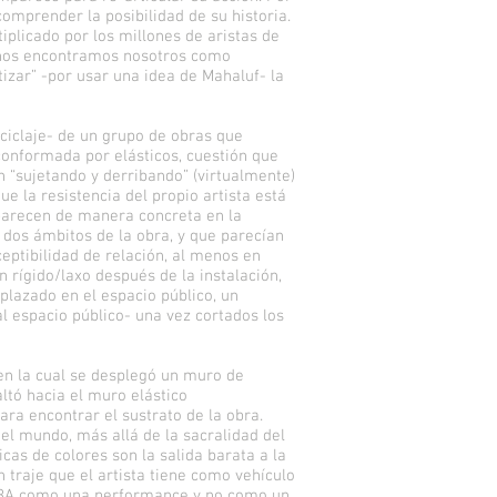
omprender la posibilidad de su historia.
iplicado por los millones de aristas de
so nos encontramos nosotros como
tizar” -por usar una idea de Mahaluf- la
eciclaje- de un grupo de obras que
conformada por elásticos, cuestión que
 “sujetando y derribando” (virtualmente)
e la resistencia del propio artista está
mparecen de manera concreta en la
dos ámbitos de la obra, y que parecían
eptibilidad de relación, al menos en
n rígido/laxo después de la instalación,
plazado en el espacio público, un
al espacio público- una vez cortados los
 en la cual se desplegó un muro de
altó hacia el muro elástico
ra encontrar el sustrato de la obra.
y el mundo, más allá de la sacralidad del
cas de colores son la salida barata a la
 traje que el artista tiene como vehículo
 MNBA como una performance y no como un