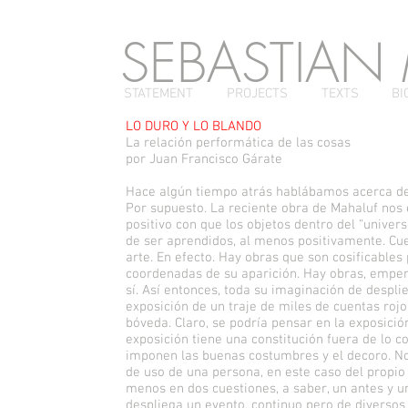
SEBASTIAN
STATEMENT
PROJECTS
TEXTS
BI
LO DURO Y LO BLANDO
La relación performática de las cosas
por Juan Francisco Gárate
Hace algún tiempo atrás hablábamos acerca de la
Por supuesto. La reciente obra de Mahaluf nos 
positivo con que los objetos dentro del “univers
de ser aprendidos, al menos positivamente. Cues
arte. En efecto. Hay obras que son cosificable
coordenadas de su aparición. Hay obras, emper
sí. Así entonces, toda su imaginación de despl
exposición de un traje de miles de cuentas roj
bóveda. Claro, se podría pensar en la exposici
exposición tiene una constitución fuera de lo co
imponen las buenas costumbres y el decoro. No
de uso de una persona, en este caso del propio a
menos en dos cuestiones, a saber, un antes y 
despliega un evento, continuo pero de diversos