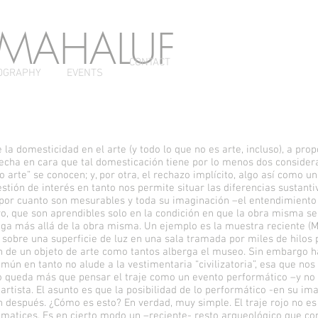
 MAHALUF
CONTACT
OGRAPHY
EVENTS
 domesticidad en el arte (y todo lo que no es arte, incluso), a prop
echa en cara que tal domesticación tiene por lo menos dos considera
o arte” se conocen; y, por otra, el rechazo implícito, algo así como un
tión de interés en tanto nos permite situar las diferencias sustantiv
s por cuanto son mesurables y toda su imaginación –el entendimiento 
o, que son aprendibles solo en la condición en que la obra misma s
iega más allá de la obra misma. Un ejemplo es la muestra reciente 
o sobre una superficie de luz en una sala tramada por miles de hilos
ón de un objeto de arte como tantos alberga el museo. Sin embargo ha
mún en tanto no alude a la vestimentaria “civilizatoria”, esa que nos
 queda más que pensar el traje como un evento performático –y no u
rtista. El asunto es que la posibilidad de lo performático -en su ima
un después. ¿Cómo es esto? En verdad, muy simple. El traje rojo no 
 matices. Es en cierto modo un –reciente- resto arqueológico que co