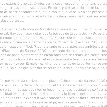
 su extensión, no sus límites como cosa necesariamente, sino para c
aginar sus andanzas nuevas. En otras palabras, el brillo de luz mult
idad de hacer encontrar lo que fue con lo que viene, y en ese proce
imaginar, finalmente, el arte. La cuestión radica, entonces, en “elas
a clase de cosas.
erformática de la obra de Mahaluf radica en la re-utilización –y no r
ersal. Hay que hacer notar que la bóveda de la obra del MNBA está 
to modo, por ejemplo en “Nodo” (CCE, 2004-05) en que estos aparecen
azados; o bien en la performance de “Mnémica” (Die Ecke, 2005) en qu
 habían usado en “Nodo”). Lo relevante es que estos dos ámbitos co
 (Plaza Ines de Suarez, 2006), asumiendo de manera simultánea los 
dicho de paso, siempre estos elementos habían tenido una cierta susc
o/rígido de los elásticos en el espacio arquitectónico, reconvertido e
acerlos converger. El mejor camino fue a través de la performance em
Die Ecke, en que Mahaluf se retira de la sala –hacia afuera, lejos, 
n que el artista realizó en una plaza pública (Ines de Suarez, 2006)
 árboles. El artista, premunido del traje de cuentas rojo, corrió y s
do no son más que dos momentos simultáneos, posibles de sortear, pa
ilidad en las relaciones entre lo duro y lo blando, entre el artista 
ado en todas sus expectativas económicas-sociales (las cuentas acríli
 siempre autónomamente una baratija) usadas para la confección de un
en tanto nos permite pensar el objeto que está en exposición en el