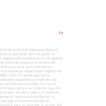
EN
ósito de la obra de Sebastián Mahaluf.
ciones que hacer: por una parte, lo
a negatividad constitutiva, en los objetos
as entre las cosas en el terreno del
sobre una cosa- se limitaría a las
e ha tramado su negatividad respecto de
(MNBA, 2006-07) donde aparece la
 plateados dispuestos al modo de una
y una diferencia notable. El traje en
 sirve para sortear la condición que nos
na cosa- en tanto cabe a la condición
ginación- solo es discernible por lo
es más que el momento en que se
mparece para re-articular su acción. Por