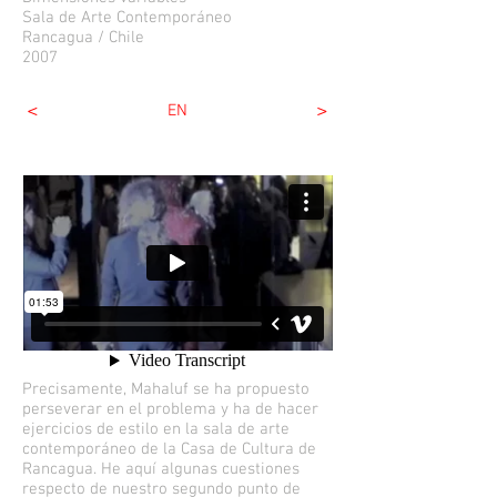
Sala de Arte Contemporáneo
Rancagua / Chile
2007
<
>
EN
Precisamente, Mahaluf se ha propuesto
perseverar en el problema y ha de hacer
ejercicios de estilo en la sala de arte
contemporáneo de la Casa de Cultura de
Rancagua. He aquí algunas cuestiones
respecto de nuestro segundo punto de