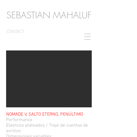
SEBASTIAN MAHALUF
CONTACT
NOMADE V, SALTO ETERNO, PENÚLTIMO
Performance
Elásticos plateados / Traje de cuentas de
acrílico
Dimensiones variables