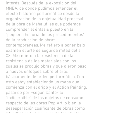
interés. Después de la exposición del
MNBA, de donde pudimos entender el
efecto histórico performático desde la
organización de la objetualidad procesal
de la obra de Mahaluf, es que podemos
comprender el énfasis puesto en la
“pequeña historia de los procedimientos”
de la producción de obras
contemporáneas. Me refiero a poner bajo
examen el arte de segunda mitad del s.
XX. Me refiero a la resistencia de la
resistencia de los materiales con los
cuales se produjo obras y que dieron paso
a nuevos enfoques sobre el arte,
básicamente de orden performático. Con
esto estoy estableciendo un mapa que
comienza con el dripp y el Action Painting,
pasando por –según Danto- lo
“indicernible” de los objetos de consumo
respecto de las obras Pop Art, o bien la
desesperación cosificante de obras como
“Buddha” de S. Levine, hasta los objetos
performáticos de Janine Antoni.
En otras palabras, el presente trabajo de