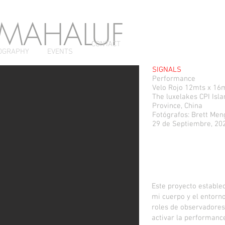
 MAHALUF
CONTACT
OGRAPHY
EVENTS
SIGNALS
Performance
Velo Rojo 12mts x 16
The luxelakes CPI Isl
Province, China
Fotógrafos: Brett Men
29 de Septiembre, 20
Este proyecto establec
mi cuerpo y el entorno
roles de observadores,
activar la performanc