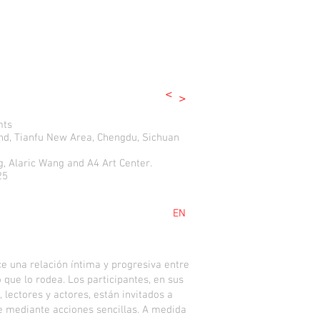
<
>
mts
and, Tianfu New Area, Chengdu, Sichuan
g, Alaric Wang and A4 Art Center.
25
EN
e una relación íntima y progresiva entre
 que lo rodea. Los participantes, en sus
 lectores y actores, están invitados a
e mediante acciones sencillas. A medida