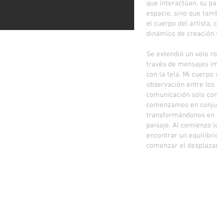
que interactúan, su pa
espacio, sino que tam
el cuerpo del artista,
dinámico de creación 
Se extendió un velo ro
través de mensajes im
con la tela. Mi cuerpo 
observación entre los 
comunicación solo con
comenzamos en conjun
transformándonos en 
paisaje. Al comienzo 
encontrar un equilibri
comenzar el desplaza