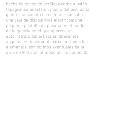
hecha de cubos de acrílicos como alusión
topográfica puesta en medio del piso de la
galería; un zapato de cuentas rojo sobre
una caja de dispositivos eléctricos; una
pequeña pantalla de plasma en el fondo
de la galería en el que aparece un
autorretrato del artista en diferentes
ángulos en movimiento circular. Todos los
elementos, son objetos eventuales de la
obra de Mahaluf, al modo de “residuos” (la
red elástica enrollada); y objetos
performáticos: uno como “sustituto”
momentáneo (la superficie rígida que
supone la maqueta de cubos de acrílico
por la red elástica –ahora- residual), y el
otro como “extensión” objetual
performática (el zapato de cuentas rojo
ausente en el anterior inventario de
objetos y vestimenta performática de
Mahaluf). Es decir, todos objetos
performáticos. Cuestión que se confirma
en el instructivo de lectura que constituye
el autorretrato en el muro del fondo de la
galería. En cualquier instante en que nos
relacionemos con el autorretrato nos