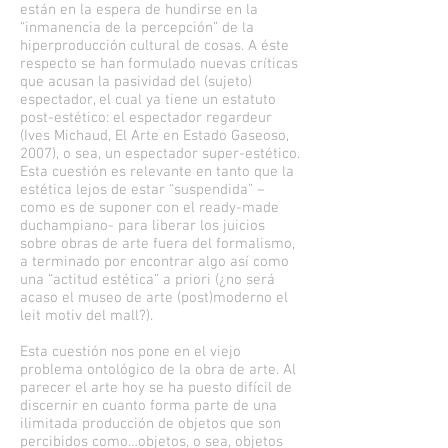
están en la espera de hundirse en la
“inmanencia de la percepción” de la
hiperproducción cultural de cosas. A éste
respecto se han formulado nuevas críticas
que acusan la pasividad del (sujeto)
espectador, el cual ya tiene un estatuto
post-estético: el espectador regardeur
(Ives Michaud, El Arte en Estado Gaseoso,
2007), o sea, un espectador super-estético.
Esta cuestión es relevante en tanto que la
estética lejos de estar “suspendida” –
como es de suponer con el ready-made
duchampiano- para liberar los juicios
sobre obras de arte fuera del formalismo,
a terminado por encontrar algo así como
una “actitud estética” a priori (¿no será
acaso el museo de arte (post)moderno el
leit motiv del mall?).
Esta cuestión nos pone en el viejo
problema ontológico de la obra de arte. Al
parecer el arte hoy se ha puesto difícil de
discernir en cuanto forma parte de una
ilimitada producción de objetos que son
percibidos como…objetos, o sea, objetos