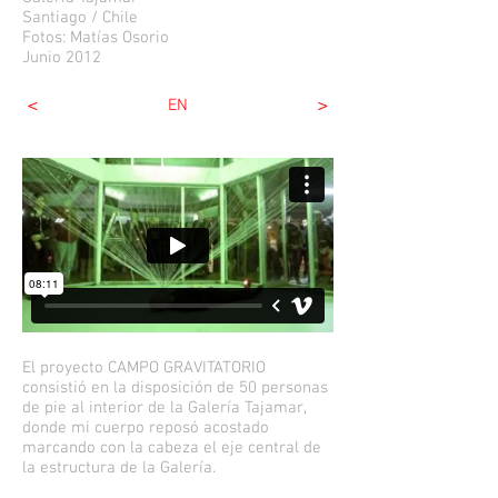
Santiago / Chile
Fotos: Matías Osorio
Junio 2012
<
>
EN
El proyecto CAMPO GRAVITATORIO
consistió en la disposición de 50 personas
de pie al interior de la Galería Tajamar,
donde mi cuerpo reposó acostado
marcando con la cabeza el eje central de
la estructura de la Galería.