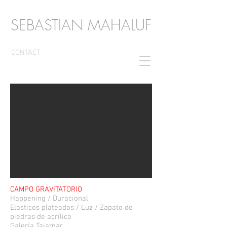
SEBASTIAN MAHALUF
CONTACT
CAMPO GRAVITATORIO
Happening / Duracional
Elasticos plateados / Luz / Zapato de
piedras de acrílico
Galería Tajamar