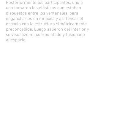
Posteriormente los participantes, uno a
uno tomaron los elásticos que estaban
dispuestos entre los ventanales, para
engancharlos en mi boca y así tensar el
espacio con la estructura simétricamente
preconcebida. Luego salieron del interior y
se visualizó mi cuerpo atado y fusionado
al espacio.
En el exterior, extendida se encontraba,
una cama elástica tejida con residuos de
obras anteriores, para que mi cuerpo, en
el minuto que la acción lo reclamó,
reposase en ella y fuese trasladado fuera
del área de la Galería Tajamar.
CAMPO GRAVITATORIO sugiere un orden,
una conjunción de fuerzas que interpretan
el anhelo a la gravedad. Mi cuerpo como
masa, pende de la estructura, tensando y
reconstruyendo el lugar gracias a la
interacción con los demás cuerpos, cuan
testigos, al mismo tiempo, de la ilusión
que manifiesta la crisis de nuestra
realidad. Así la tendencia natural a la