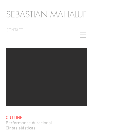
SEBASTIAN MAHALUF
CONTACT
OUTLINE
Pe
rformance duracional
Cintas elásticas