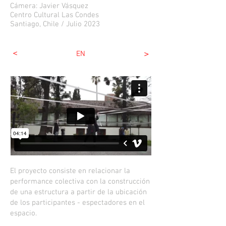
Cámera: Javier Vásquez
Centro Cultural Las Condes
Santiago, Chile /
Julio 2023
<
>
EN
El proyecto consiste en relacionar la
performance colectiva con la construcción
de una estructura a partir de la ubicación
de los participantes - espectadores en el
espacio.