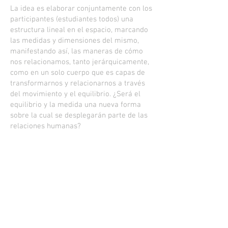
La idea es elaborar conjuntamente con los
participantes (estudiantes todos) una
estructura lineal en el espacio, marcando
las medidas y dimensiones del mismo,
manifestando así, las maneras de cómo
nos relacionamos, tanto jerárquicamente,
como en un solo cuerpo que es capas de
transformarnos y relacionarnos a través
del movimiento y el equilibrio. ¿Será el
equilibrio y la medida una nueva forma
sobre la cual se desplegarán parte de las
relaciones humanas?
Nos arrastramos, deslizamos. Nos
movemos despacio y con cuidado. Las
relaciones cambian. Todo lo que nos rodea
nos determina en un continuo incesante,
persistente e ininterrumpido.
¿Qué nos queda de estas experiencias?
¿Será una posibilidad de permanecer en